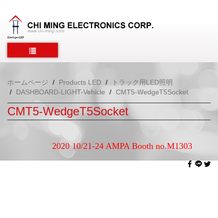
ホームページ
Products LED
トラック用LED照明
DASHBOARD-LIGHT-Vehicle
CMT5-WedgeT5Socket
CMT5-WedgeT5Socket
2020 10/21-24 AMPA Booth no.M1303