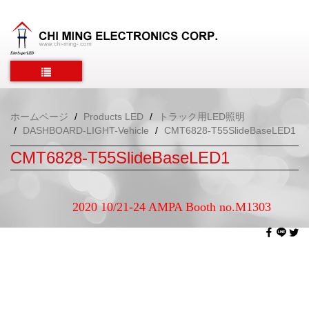
ホームページ
Products LED
トラック用LED照明
DASHBOARD-LIGHT-Vehicle
CMT6828-T55SlideBaseLED1
CMT6828-T55SlideBaseLED1
2020 10/21-24 AMPA Booth no.M1303