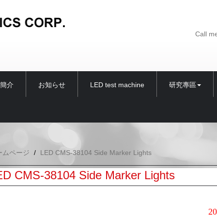
Call m
簡介
お知らせ
LED test machine
研究專區
ームページ
LED CMS-38104 Side Marker Lights
ED CMS-38104 Side Marker Lights
2020